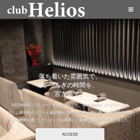
落ち着いた雰囲気で、
くつろぎの時間を、
宮古島で。
2023年8月にリニューアルオープンした、club Helios（クラブ ヘリオ
ス）。宮古島のリゾート感を存分に味わった後、落ち着いた雰囲気でくつ
ろぎの時間を過ごしたいというお客様に、最適な空間をご用意しました。
ACCESS